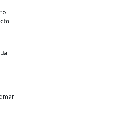
ato
cto.
 da
tomar