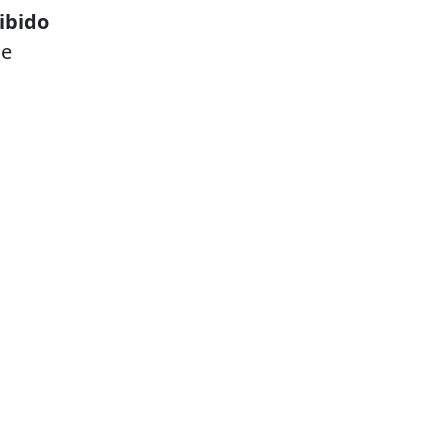
ibido
de