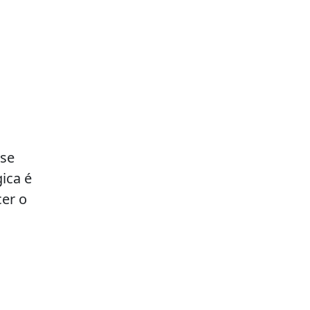
 se
ica é
cer o