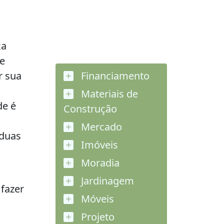
xa
se
r sua
Financiamento
Materiais de
de é
Construção
Mercado
 duas
Imóveis
Moradia
Jardinagem
 fazer
Móveis
Projeto