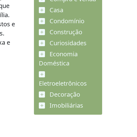
 que
Casa
lia.
Condomínio
tos e
Construção
s.
xa e
Curiosidades
Economia
Doméstica
Eletroeletrônicos
Decoração
Imobiliárias