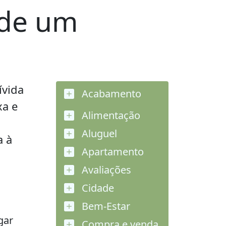
 de um
ívida
Acabamento
xa e
Alimentação
Aluguel
a à
Apartamento
Avaliações
Cidade
Bem-Estar
gar
Compra e venda