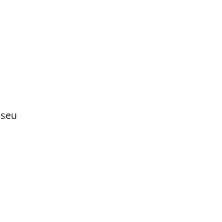
a
 seu