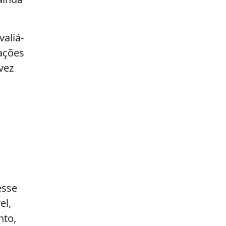
aliá-
gações
vez
esse
el,
nto,