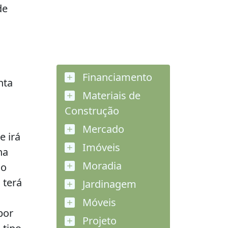
de
Financiamento
nta
Materiais de
Construção
Mercado
e irá
Imóveis
ha
Moradia
mo
 terá
Jardinagem
Móveis
por
Projeto