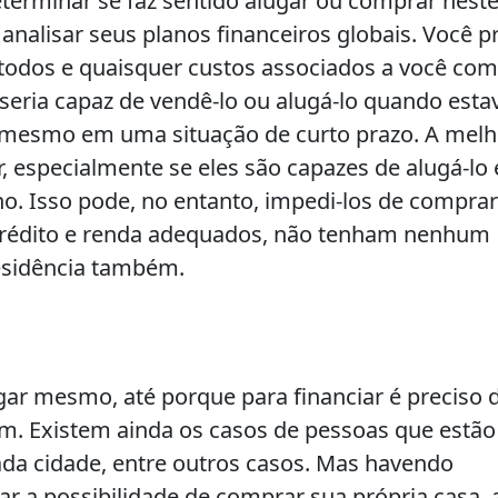
terminar se faz sentido alugar ou comprar neste
analisar seus planos financeiros globais. Você p
odos e quaisquer custos associados a você com
 seria capaz de vendê-lo ou alugá-lo quando esta
, mesmo em uma situação de curto prazo. A melh
, especialmente se eles são capazes de alugá-lo 
no. Isso pode, no entanto, impedi-los de compra
crédito e renda adequados, não tenham nenhum
sidência também.
ar mesmo, até porque para financiar é preciso 
m. Existem ainda os casos de pessoas que estão
a cidade, entre outros casos. Mas havendo
rar a possibilidade de comprar sua própria casa, 