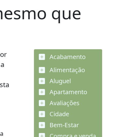
 mesmo que
or
Acabamento
sa
Alimentação
Aluguel
sta
Apartamento
Avaliações
Cidade
Bem-Estar
ma
Compra e venda