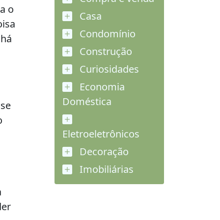
a o
Casa
oisa
Condomínio
 há
Construção
Curiosidades
Economia
Doméstica
 se
o
Eletroeletrônicos
Decoração
Imobiliárias
a
der