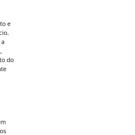
to e
io.
 a
,
to do
nte
 em
tos