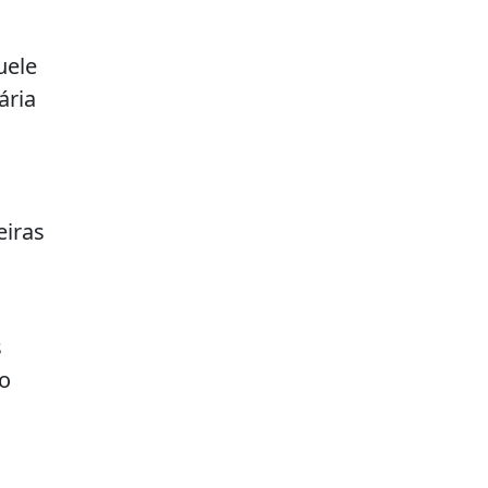
uele
ária
eiras
s
do