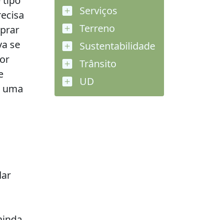
 tipo
Serviços
recisa
Terreno
prar
va se
Sustentabilidade
or
Trânsito
e
UD
r uma
dar
ainda