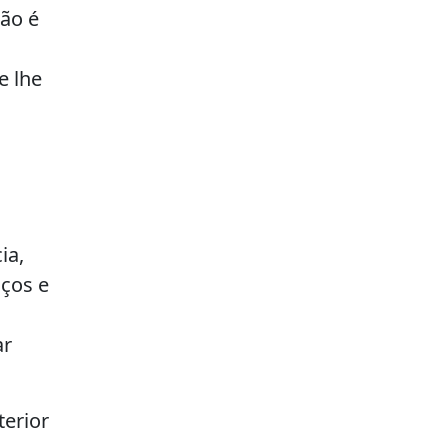
ão é
e lhe
ia,
iços e
ar
terior