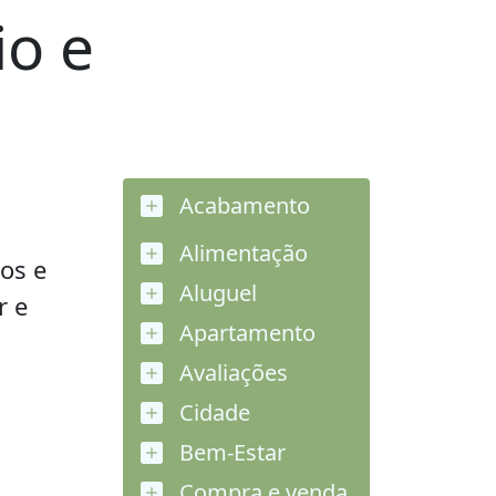
io e
Acabamento
Alimentação
os e
Aluguel
r e
Apartamento
Avaliações
Cidade
Bem-Estar
Compra e venda