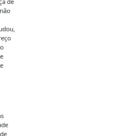
ça de
 não
udou,
reço
no
 e
te
as
nde
 de